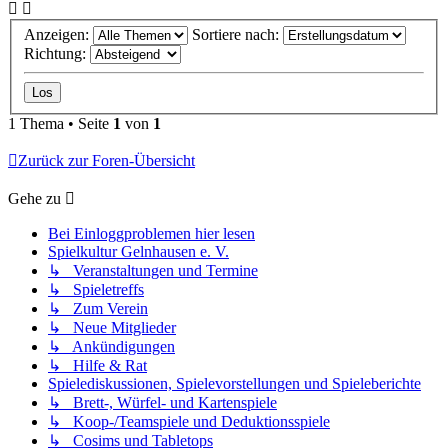
Anzeigen:
Sortiere nach:
Richtung:
1 Thema • Seite
1
von
1
Zurück zur Foren-Übersicht
Gehe zu
Bei Einloggproblemen hier lesen
Spielkultur Gelnhausen e. V.
↳ Veranstaltungen und Termine
↳ Spieletreffs
↳ Zum Verein
↳ Neue Mitglieder
↳ Ankündigungen
↳ Hilfe & Rat
Spielediskussionen, Spielevorstellungen und Spieleberichte
↳ Brett-, Würfel- und Kartenspiele
↳ Koop-/Teamspiele und Deduktionsspiele
↳ Cosims und Tabletops