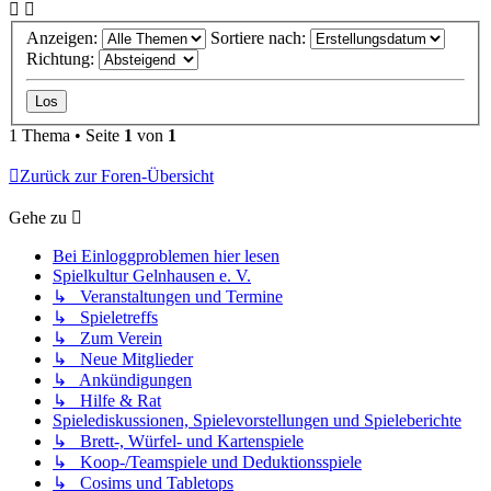
Anzeigen:
Sortiere nach:
Richtung:
1 Thema • Seite
1
von
1
Zurück zur Foren-Übersicht
Gehe zu
Bei Einloggproblemen hier lesen
Spielkultur Gelnhausen e. V.
↳ Veranstaltungen und Termine
↳ Spieletreffs
↳ Zum Verein
↳ Neue Mitglieder
↳ Ankündigungen
↳ Hilfe & Rat
Spielediskussionen, Spielevorstellungen und Spieleberichte
↳ Brett-, Würfel- und Kartenspiele
↳ Koop-/Teamspiele und Deduktionsspiele
↳ Cosims und Tabletops