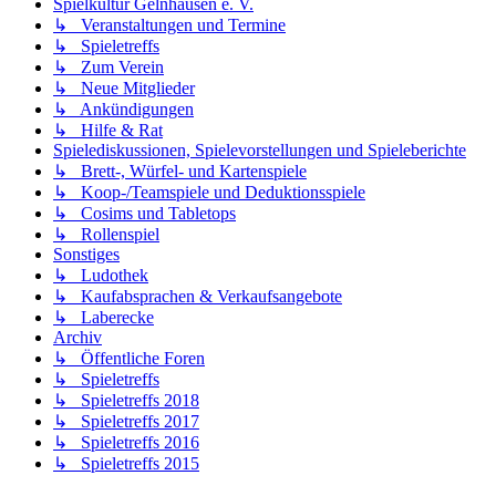
Spielkultur Gelnhausen e. V.
↳ Veranstaltungen und Termine
↳ Spieletreffs
↳ Zum Verein
↳ Neue Mitglieder
↳ Ankündigungen
↳ Hilfe & Rat
Spielediskussionen, Spielevorstellungen und Spieleberichte
↳ Brett-, Würfel- und Kartenspiele
↳ Koop-/Teamspiele und Deduktionsspiele
↳ Cosims und Tabletops
↳ Rollenspiel
Sonstiges
↳ Ludothek
↳ Kaufabsprachen & Verkaufsangebote
↳ Laberecke
Archiv
↳ Öffentliche Foren
↳ Spieletreffs
↳ Spieletreffs 2018
↳ Spieletreffs 2017
↳ Spieletreffs 2016
↳ Spieletreffs 2015