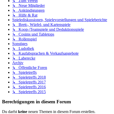
↳ Zum Verein
↳ Neue Mitglieder
↳ Ankündigungen
↳ Hilfe & Rat
Spielediskussionen, Spielevorstellungen und Spieleberichte
↳ Brett-, Würfel- und Kartenspiele
↳ Koop-/Teamspiele und Deduktionsspiele
↳ Cosims und Tabletops
↳ Rollenspiel
Sonstiges
↳ Ludothek
↳ Kaufabsprachen & Verkaufsangebote
↳ Laberecke
Archiv
↳ Öffentliche Foren
↳ Spieletreffs
↳ Spieletreffs 2018
↳ Spieletreffs 2017
↳ Spieletreffs 2016
↳ Spieletreffs 2015
Berechtigungen in diesem Forum
Du darfst
keine
neuen Themen in diesem Forum erstellen.