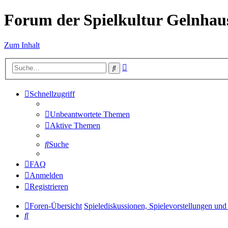
Forum der Spielkultur Gelnhaus
Zum Inhalt
Erweiterte
Suche
Suche
Schnellzugriff
Unbeantwortete Themen
Aktive Themen
Suche
FAQ
Anmelden
Registrieren
Foren-Übersicht
Spielediskussionen, Spielevorstellungen und 
Suche