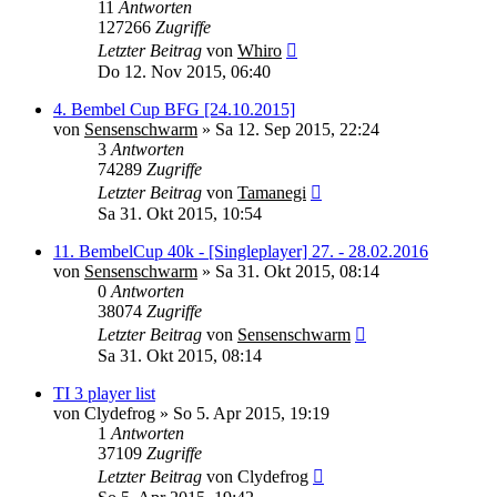
11
Antworten
127266
Zugriffe
Letzter Beitrag
von
Whiro
Do 12. Nov 2015, 06:40
4. Bembel Cup BFG [24.10.2015]
von
Sensenschwarm
» Sa 12. Sep 2015, 22:24
3
Antworten
74289
Zugriffe
Letzter Beitrag
von
Tamanegi
Sa 31. Okt 2015, 10:54
11. BembelCup 40k - [Singleplayer] 27. - 28.02.2016
von
Sensenschwarm
» Sa 31. Okt 2015, 08:14
0
Antworten
38074
Zugriffe
Letzter Beitrag
von
Sensenschwarm
Sa 31. Okt 2015, 08:14
TI 3 player list
von
Clydefrog
» So 5. Apr 2015, 19:19
1
Antworten
37109
Zugriffe
Letzter Beitrag
von
Clydefrog