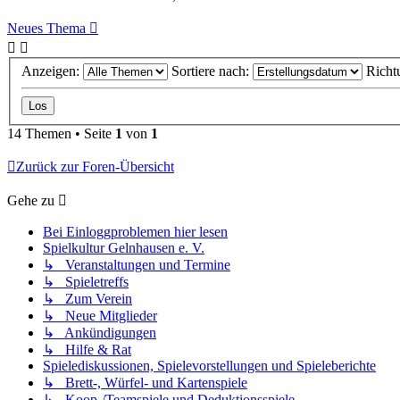
Neues Thema
Anzeigen:
Sortiere nach:
Richt
14 Themen • Seite
1
von
1
Zurück zur Foren-Übersicht
Gehe zu
Bei Einloggproblemen hier lesen
Spielkultur Gelnhausen e. V.
↳ Veranstaltungen und Termine
↳ Spieletreffs
↳ Zum Verein
↳ Neue Mitglieder
↳ Ankündigungen
↳ Hilfe & Rat
Spielediskussionen, Spielevorstellungen und Spieleberichte
↳ Brett-, Würfel- und Kartenspiele
↳ Koop-/Teamspiele und Deduktionsspiele