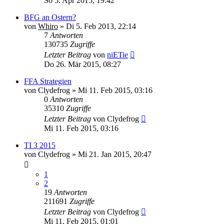
So 5. Apr 2015, 19:42
BFG an Ostern?
von
Whiro
» Di 5. Feb 2013, 22:14
7
Antworten
130735
Zugriffe
Letzter Beitrag
von
niETie
Do 26. Mär 2015, 08:27
FFA Strategien
von
Clydefrog
» Mi 11. Feb 2015, 03:16
0
Antworten
35310
Zugriffe
Letzter Beitrag
von
Clydefrog
Mi 11. Feb 2015, 03:16
TI 3 2015
von
Clydefrog
» Mi 21. Jan 2015, 20:47
1
2
19
Antworten
211691
Zugriffe
Letzter Beitrag
von
Clydefrog
Mi 11. Feb 2015, 01:01