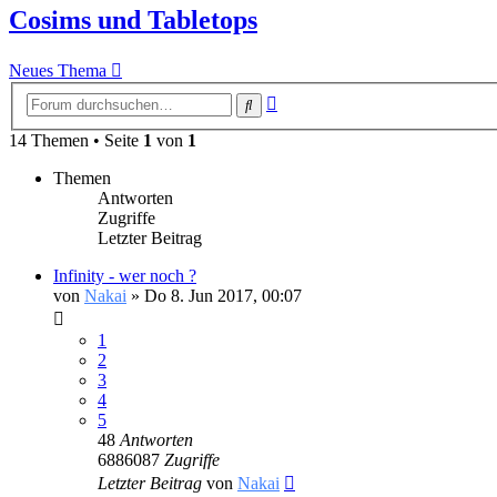
Cosims und Tabletops
Neues Thema
Erweiterte
Suche
Suche
14 Themen • Seite
1
von
1
Themen
Antworten
Zugriffe
Letzter Beitrag
Infinity - wer noch ?
von
Nakai
» Do 8. Jun 2017, 00:07
1
2
3
4
5
48
Antworten
6886087
Zugriffe
Letzter Beitrag
von
Nakai