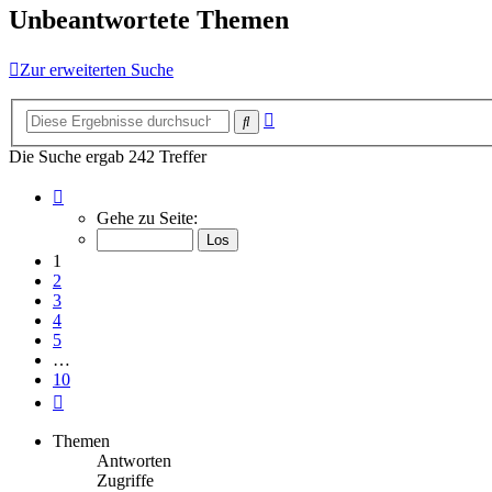
Unbeantwortete Themen
Zur erweiterten Suche
Erweiterte
Suche
Suche
Die Suche ergab 242 Treffer
Seite
1
Gehe zu Seite:
von
10
1
2
3
4
5
…
10
Nächste
Themen
Antworten
Zugriffe