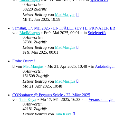
0
Antworten
38220
Zugriffe
Letzter Beitrag
von
MadMaagus
Mi 11. Jun 2025, 19:59
Samstag, 17. Mai 2025 - ENTFÄLLT (EVTL. PRIVATER 
von
MadMaagus
» Fr 9. Mai 2025, 00:01 » in
Spieletreffs
0
Antworten
37381
Zugriffe
Letzter Beitrag
von
MadMaagus
Fr 9. Mai 2025, 00:01
Frohe Ostern!
von
MadMaagus
» Mo 21. Apr 2025, 10:48 » in
Ankündigu
0
Antworten
151508
Zugriffe
Letzter Beitrag
von
MadMaagus
Mo 21. Apr 2025, 10:48
CONspiracy @ Pegasus Spiele - 22. März 2025
von
Tala Keya
» Mo 17. Mär 2025, 16:33 » in
Veranstaltungen
0
Antworten
42181
Zugriffe
Letzter Beitrag
von
Tala Keya