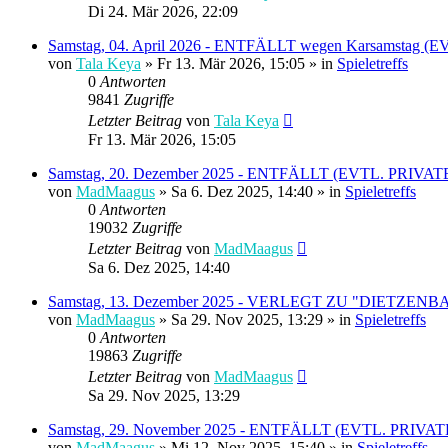
Di 24. Mär 2026, 22:09
Samstag, 04. April 2026 - ENTFÄLLT wegen Karsamstag
von
Tala Keya
» Fr 13. Mär 2026, 15:05 » in
Spieletreffs
0
Antworten
9841
Zugriffe
Letzter Beitrag
von
Tala Keya
Fr 13. Mär 2026, 15:05
Samstag, 20. Dezember 2025 - ENTFÄLLT (EVTL. PRIV
von
MadMaagus
» Sa 6. Dez 2025, 14:40 » in
Spieletreffs
0
Antworten
19032
Zugriffe
Letzter Beitrag
von
MadMaagus
Sa 6. Dez 2025, 14:40
Samstag, 13. Dezember 2025 - VERLEGT ZU "DIETZENBACH
von
MadMaagus
» Sa 29. Nov 2025, 13:29 » in
Spieletreffs
0
Antworten
19863
Zugriffe
Letzter Beitrag
von
MadMaagus
Sa 29. Nov 2025, 13:29
Samstag, 29. November 2025 - ENTFÄLLT (EVTL. PRIV
von
MadMaagus
» Mi 12. Nov 2025, 15:40 » in
Spieletreffs