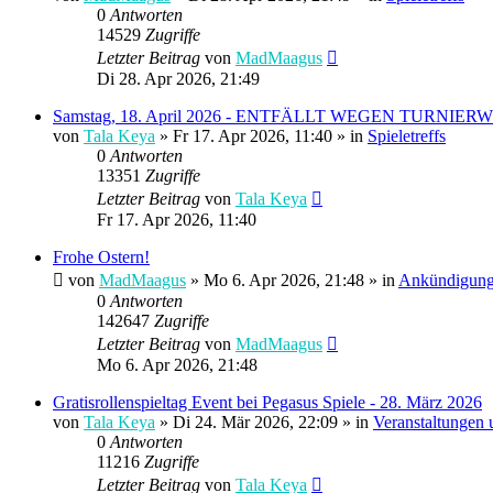
0
Antworten
14529
Zugriffe
Letzter Beitrag
von
MadMaagus
Di 28. Apr 2026, 21:49
Samstag, 18. April 2026 - ENTFÄLLT WEGEN TURN
von
Tala Keya
» Fr 17. Apr 2026, 11:40 » in
Spieletreffs
0
Antworten
13351
Zugriffe
Letzter Beitrag
von
Tala Keya
Fr 17. Apr 2026, 11:40
Frohe Ostern!
von
MadMaagus
» Mo 6. Apr 2026, 21:48 » in
Ankündigun
0
Antworten
142647
Zugriffe
Letzter Beitrag
von
MadMaagus
Mo 6. Apr 2026, 21:48
Gratisrollenspieltag Event bei Pegasus Spiele - 28. März 2026
von
Tala Keya
» Di 24. Mär 2026, 22:09 » in
Veranstaltungen
0
Antworten
11216
Zugriffe
Letzter Beitrag
von
Tala Keya