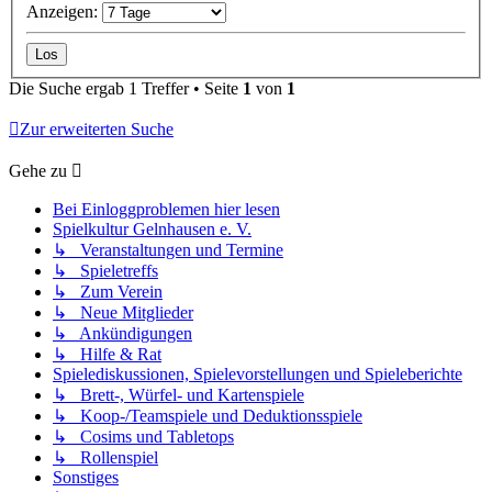
Anzeigen:
Die Suche ergab 1 Treffer • Seite
1
von
1
Zur erweiterten Suche
Gehe zu
Bei Einloggproblemen hier lesen
Spielkultur Gelnhausen e. V.
↳ Veranstaltungen und Termine
↳ Spieletreffs
↳ Zum Verein
↳ Neue Mitglieder
↳ Ankündigungen
↳ Hilfe & Rat
Spielediskussionen, Spielevorstellungen und Spieleberichte
↳ Brett-, Würfel- und Kartenspiele
↳ Koop-/Teamspiele und Deduktionsspiele
↳ Cosims und Tabletops
↳ Rollenspiel
Sonstiges