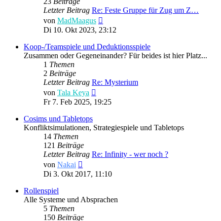
23
Beiträge
Letzter Beitrag
Re: Feste Gruppe für Zug um Z…
Neuester
von
MadMaagus
Beitrag
Di 10. Okt 2023, 23:12
Koop-/Teamspiele und Deduktionsspiele
Zusammen oder Gegeneinander? Für beides ist hier Platz...
1
Themen
2
Beiträge
Letzter Beitrag
Re: Mysterium
Neuester
von
Tala Keya
Beitrag
Fr 7. Feb 2025, 19:25
Cosims und Tabletops
Konfliktsimulationen, Strategiespiele und Tabletops
14
Themen
121
Beiträge
Letzter Beitrag
Re: Infinity - wer noch ?
Neuester
von
Nakai
Beitrag
Di 3. Okt 2017, 11:10
Rollenspiel
Alle Systeme und Absprachen
5
Themen
150
Beiträge