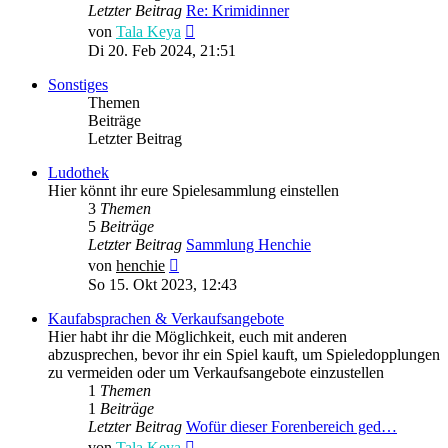
Letzter Beitrag
Re: Krimidinner
Neuester
von
Tala Keya
Beitrag
Di 20. Feb 2024, 21:51
Sonstiges
Themen
Beiträge
Letzter Beitrag
Ludothek
Hier könnt ihr eure Spielesammlung einstellen
3
Themen
5
Beiträge
Letzter Beitrag
Sammlung Henchie
Neuester
von
henchie
Beitrag
So 15. Okt 2023, 12:43
Kaufabsprachen & Verkaufsangebote
Hier habt ihr die Möglichkeit, euch mit anderen
abzusprechen, bevor ihr ein Spiel kauft, um Spieledopplungen
zu vermeiden oder um Verkaufsangebote einzustellen
1
Themen
1
Beiträge
Letzter Beitrag
Wofür dieser Forenbereich ged…
Neuester
von
Tala Keya