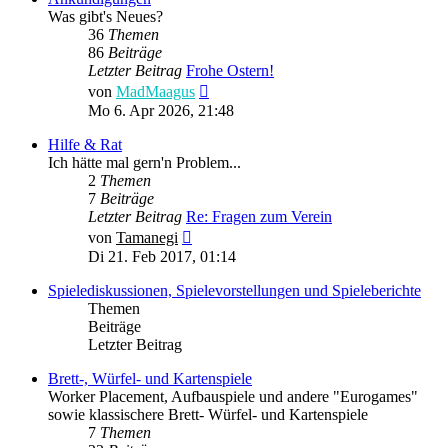
Was gibt's Neues?
36
Themen
86
Beiträge
Letzter Beitrag
Frohe Ostern!
Neuester
von
MadMaagus
Beitrag
Mo 6. Apr 2026, 21:48
Hilfe & Rat
Ich hätte mal gern'n Problem...
2
Themen
7
Beiträge
Letzter Beitrag
Re: Fragen zum Verein
Neuester
von
Tamanegi
Beitrag
Di 21. Feb 2017, 01:14
Spielediskussionen, Spielevorstellungen und Spieleberichte
Themen
Beiträge
Letzter Beitrag
Brett-, Würfel- und Kartenspiele
Worker Placement, Aufbauspiele und andere "Eurogames"
sowie klassischere Brett- Würfel- und Kartenspiele
7
Themen