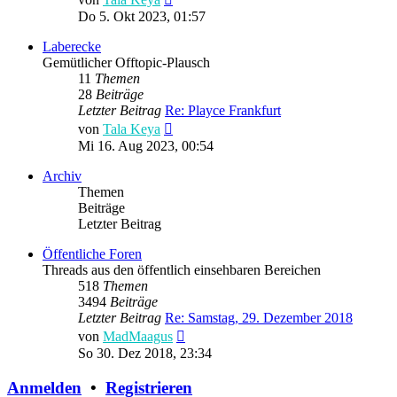
Beitrag
Do 5. Okt 2023, 01:57
Laberecke
Gemütlicher Offtopic-Plausch
11
Themen
28
Beiträge
Letzter Beitrag
Re: Playce Frankfurt
Neuester
von
Tala Keya
Beitrag
Mi 16. Aug 2023, 00:54
Archiv
Themen
Beiträge
Letzter Beitrag
Öffentliche Foren
Threads aus den öffentlich einsehbaren Bereichen
518
Themen
3494
Beiträge
Letzter Beitrag
Re: Samstag, 29. Dezember 2018
Neuester
von
MadMaagus
Beitrag
So 30. Dez 2018, 23:34
Anmelden
•
Registrieren