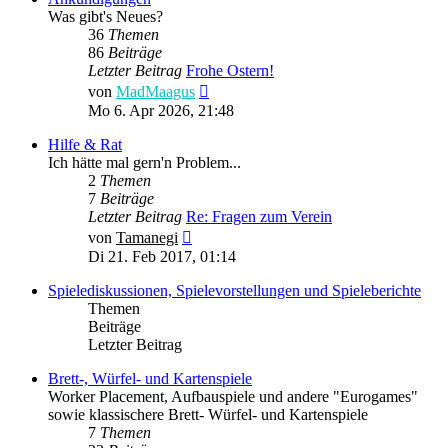
Was gibt's Neues?
36
Themen
86
Beiträge
Letzter Beitrag
Frohe Ostern!
Neuester
von
MadMaagus
Beitrag
Mo 6. Apr 2026, 21:48
Hilfe & Rat
Ich hätte mal gern'n Problem...
2
Themen
7
Beiträge
Letzter Beitrag
Re: Fragen zum Verein
Neuester
von
Tamanegi
Beitrag
Di 21. Feb 2017, 01:14
Spielediskussionen, Spielevorstellungen und Spieleberichte
Themen
Beiträge
Letzter Beitrag
Brett-, Würfel- und Kartenspiele
Worker Placement, Aufbauspiele und andere "Eurogames"
sowie klassischere Brett- Würfel- und Kartenspiele
7
Themen