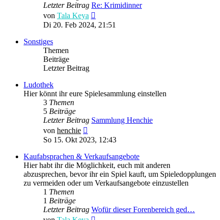
Letzter Beitrag
Re: Krimidinner
Neuester
von
Tala Keya
Beitrag
Di 20. Feb 2024, 21:51
Sonstiges
Themen
Beiträge
Letzter Beitrag
Ludothek
Hier könnt ihr eure Spielesammlung einstellen
3
Themen
5
Beiträge
Letzter Beitrag
Sammlung Henchie
Neuester
von
henchie
Beitrag
So 15. Okt 2023, 12:43
Kaufabsprachen & Verkaufsangebote
Hier habt ihr die Möglichkeit, euch mit anderen
abzusprechen, bevor ihr ein Spiel kauft, um Spieledopplungen
zu vermeiden oder um Verkaufsangebote einzustellen
1
Themen
1
Beiträge
Letzter Beitrag
Wofür dieser Forenbereich ged…
Neuester
von
Tala Keya