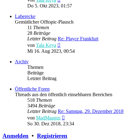
Beitrag
Do 5. Okt 2023, 01:57
Laberecke
Gemütlicher Offtopic-Plausch
11
Themen
28
Beiträge
Letzter Beitrag
Re: Playce Frankfurt
Neuester
von
Tala Keya
Beitrag
Mi 16. Aug 2023, 00:54
Archiv
Themen
Beiträge
Letzter Beitrag
Öffentliche Foren
Threads aus den öffentlich einsehbaren Bereichen
518
Themen
3494
Beiträge
Letzter Beitrag
Re: Samstag, 29. Dezember 2018
Neuester
von
MadMaagus
Beitrag
So 30. Dez 2018, 23:34
Anmelden
•
Registrieren