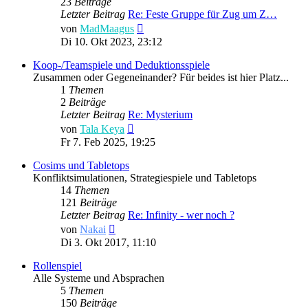
23
Beiträge
Letzter Beitrag
Re: Feste Gruppe für Zug um Z…
Neuester
von
MadMaagus
Beitrag
Di 10. Okt 2023, 23:12
Koop-/Teamspiele und Deduktionsspiele
Zusammen oder Gegeneinander? Für beides ist hier Platz...
1
Themen
2
Beiträge
Letzter Beitrag
Re: Mysterium
Neuester
von
Tala Keya
Beitrag
Fr 7. Feb 2025, 19:25
Cosims und Tabletops
Konfliktsimulationen, Strategiespiele und Tabletops
14
Themen
121
Beiträge
Letzter Beitrag
Re: Infinity - wer noch ?
Neuester
von
Nakai
Beitrag
Di 3. Okt 2017, 11:10
Rollenspiel
Alle Systeme und Absprachen
5
Themen
150
Beiträge