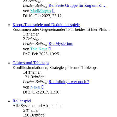
23
Beiträge
Letzter Beitrag
Re: Feste Gruppe für Zug um Z…
Neuester
von
MadMaagus
Beitrag
Di 10. Okt 2023, 23:12
Koop-/Teamspiele und Deduktionsspiele
Zusammen oder Gegeneinander? Für beides ist hier Platz...
1
Themen
2
Beiträge
Letzter Beitrag
Re: Mysterium
Neuester
von
Tala Keya
Beitrag
Fr 7. Feb 2025, 19:25
Cosims und Tabletops
Konfliktsimulationen, Strategiespiele und Tabletops
14
Themen
121
Beiträge
Letzter Beitrag
Re: Infinity - wer noch ?
Neuester
von
Nakai
Beitrag
Di 3. Okt 2017, 11:10
Rollenspiel
Alle Systeme und Absprachen
5
Themen
150
Beiträge