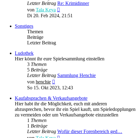
Letzter Beitrag
Re: Krimidinner
Neuester
von
Tala Keya
Beitrag
Di 20. Feb 2024, 21:51
Sonstiges
Themen
Beiträge
Letzter Beitrag
Ludothek
Hier könnt ihr eure Spielesammlung einstellen
3
Themen
5
Beiträge
Letzter Beitrag
Sammlung Henchie
Neuester
von
henchie
Beitrag
So 15. Okt 2023, 12:43
Kaufabsprachen & Verkaufsangebote
Hier habt ihr die Möglichkeit, euch mit anderen
abzusprechen, bevor ihr ein Spiel kauft, um Spieledopplungen
zu vermeiden oder um Verkaufsangebote einzustellen
1
Themen
1
Beiträge
Letzter Beitrag
Wofür dieser Forenbereich ged…
Neuester
von
Tala Keya