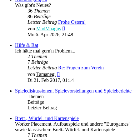
Was gibt's Neues?
36
Themen
86
Beiträge
Letzter Beitrag
Frohe Ostern!
Neuester
von
MadMaagus
Beitrag
Mo 6. Apr 2026, 21:48
Hilfe & Rat
Ich hätte mal gern'n Problem...
2
Themen
7
Beiträge
Letzter Beitrag
Re: Fragen zum Verein
Neuester
von
Tamanegi
Beitrag
Di 21. Feb 2017, 01:14
Spielediskussionen, Spielevorstellungen und Spieleberichte
Themen
Beiträge
Letzter Beitrag
Brett-, Würfel- und Kartenspiele
Worker Placement, Aufbauspiele und andere "Eurogames"
sowie klassischere Brett- Würfel- und Kartenspiele
7
Themen