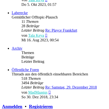
Beitrag
Do 5. Okt 2023, 01:57
Laberecke
Gemütlicher Offtopic-Plausch
11
Themen
28
Beiträge
Letzter Beitrag
Re: Playce Frankfurt
Neuester
von
Tala Keya
Beitrag
Mi 16. Aug 2023, 00:54
Archiv
Themen
Beiträge
Letzter Beitrag
Öffentliche Foren
Threads aus den öffentlich einsehbaren Bereichen
518
Themen
3494
Beiträge
Letzter Beitrag
Re: Samstag, 29. Dezember 2018
Neuester
von
MadMaagus
Beitrag
So 30. Dez 2018, 23:34
Anmelden
•
Registrieren