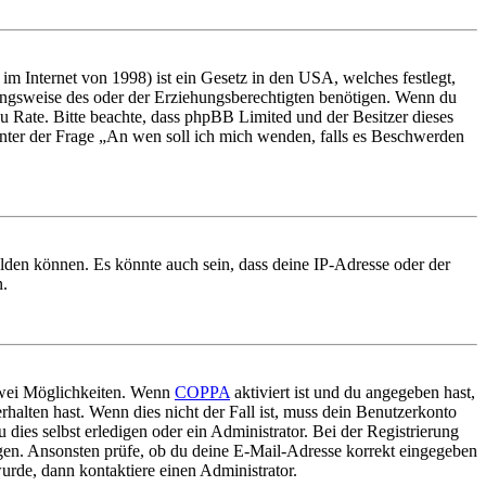
m Internet von 1998) ist ein Gesetz in den USA, welches festlegt,
ungsweise des oder der Erziehungsberechtigten benötigen. Wenn du
nd zu Rate. Bitte beachte, dass phpBB Limited und der Besitzer dieses
 unter der Frage „An wen soll ich mich wenden, falls es Beschwerden
elden können. Es könnte auch sein, dass deine IP-Adresse oder der
n.
 zwei Möglichkeiten. Wenn
COPPA
aktiviert ist und du angegeben hast,
rhalten hast. Wenn dies nicht der Fall ist, muss dein Benutzerkonto
 dies selbst erledigen oder ein Administrator. Bei der Registrierung
ungen. Ansonsten prüfe, ob du deine E-Mail-Adresse korrekt eingegeben
urde, dann kontaktiere einen Administrator.