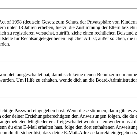
t of 1998 (deutsch: Gesetz zum Schutz der Privatsphäre von Kindern i
ern unter 13 Jahren erheben, hierzu die Zustimmung der Eltern bezieh
dich zu registrieren versuchst, zutrifft, ziehe einen rechtlichen Beista
stelle für Rechtsangelegenheiten jeglicher Art ist; außer solchen, die
erden.
 komplett ausgeschaltet hat, damit sich keine neuen Benutzer mehr anm
 wurden. Um Hilfe zu erhalten, wende dich an die Board-Administratio
richtige Passwort eingegeben hast. Wenn diese stimmen, dann gibt es
ern oder deiner Erziehungsberechtigten den Anweisungen folgen, die du e
 angemeldeten Mitglieder erst freigeschaltet werden – entweder musst du
. Wenn du eine E-Mail erhalten hast, folge den dort enthaltenen Anweis
nn du dir sicher bist, dass deine E-Mail-Adresse korrekt eingegeben w