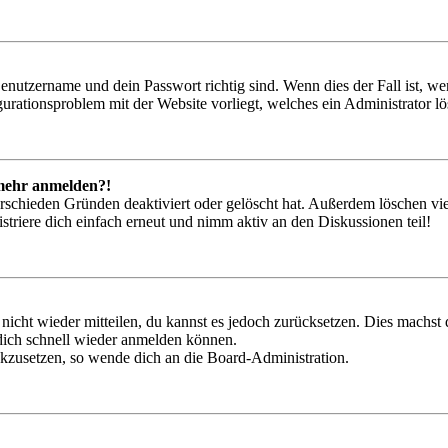
Benutzername und dein Passwort richtig sind. Wenn dies der Fall ist, w
igurationsproblem mit der Website vorliegt, welches ein Administrator l
t mehr anmelden?!
rschieden Gründen deaktiviert oder gelöscht hat. Außerdem löschen vie
triere dich einfach erneut und nimm aktiv an den Diskussionen teil!
 nicht wieder mitteilen, du kannst es jedoch zurücksetzen. Dies machs
 dich schnell wieder anmelden können.
ückzusetzen, so wende dich an die Board-Administration.