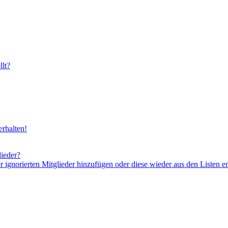
lt?
rhalten!
lieder?
er ignorierten Mitglieder hinzufügen oder diese wieder aus den Listen e