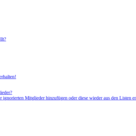
lt?
rhalten!
lieder?
er ignorierten Mitglieder hinzufügen oder diese wieder aus den Listen e