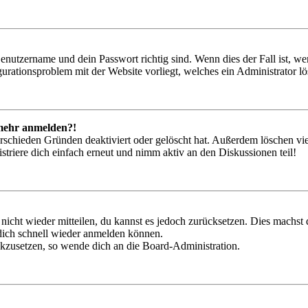
Benutzername und dein Passwort richtig sind. Wenn dies der Fall ist, w
igurationsproblem mit der Website vorliegt, welches ein Administrator l
t mehr anmelden?!
rschieden Gründen deaktiviert oder gelöscht hat. Außerdem löschen vie
triere dich einfach erneut und nimm aktiv an den Diskussionen teil!
 nicht wieder mitteilen, du kannst es jedoch zurücksetzen. Dies machs
 dich schnell wieder anmelden können.
ückzusetzen, so wende dich an die Board-Administration.