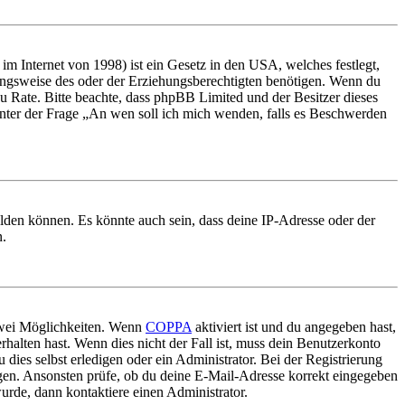
m Internet von 1998) ist ein Gesetz in den USA, welches festlegt,
ungsweise des oder der Erziehungsberechtigten benötigen. Wenn du
nd zu Rate. Bitte beachte, dass phpBB Limited und der Besitzer dieses
 unter der Frage „An wen soll ich mich wenden, falls es Beschwerden
elden können. Es könnte auch sein, dass deine IP-Adresse oder der
n.
 zwei Möglichkeiten. Wenn
COPPA
aktiviert ist und du angegeben hast,
rhalten hast. Wenn dies nicht der Fall ist, muss dein Benutzerkonto
 dies selbst erledigen oder ein Administrator. Bei der Registrierung
ungen. Ansonsten prüfe, ob du deine E-Mail-Adresse korrekt eingegeben
urde, dann kontaktiere einen Administrator.