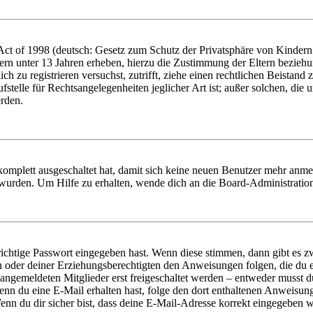
t of 1998 (deutsch: Gesetz zum Schutz der Privatsphäre von Kindern i
ern unter 13 Jahren erheben, hierzu die Zustimmung der Eltern bezieh
dich zu registrieren versuchst, zutrifft, ziehe einen rechtlichen Beista
stelle für Rechtsangelegenheiten jeglicher Art ist; außer solchen, die
erden.
 komplett ausgeschaltet hat, damit sich keine neuen Benutzer mehr anm
 wurden. Um Hilfe zu erhalten, wende dich an die Board-Administratio
richtige Passwort eingegeben hast. Wenn diese stimmen, dann gibt es
ern oder deiner Erziehungsberechtigten den Anweisungen folgen, die du e
 angemeldeten Mitglieder erst freigeschaltet werden – entweder musst du
. Wenn du eine E-Mail erhalten hast, folge den dort enthaltenen Anweis
nn du dir sicher bist, dass deine E-Mail-Adresse korrekt eingegeben w