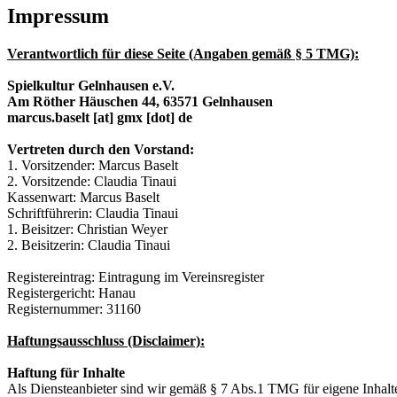
Impressum
Verantwortlich für diese Seite (Angaben gemäß § 5 TMG):
Spielkultur Gelnhausen e.V.
Am Röther Häuschen 44, 63571 Gelnhausen
marcus.baselt [at] gmx [dot] de
Vertreten durch den Vorstand:
1. Vorsitzender: Marcus Baselt
2. Vorsitzende: Claudia Tinaui
Kassenwart: Marcus Baselt
Schriftführerin: Claudia Tinaui
1. Beisitzer: Christian Weyer
2. Beisitzerin: Claudia Tinaui
Registereintrag: Eintragung im Vereinsregister
Registergericht: Hanau
Registernummer: 31160
Haftungsausschluss (Disclaimer):
Haftung für Inhalte
Als Diensteanbieter sind wir gemäß § 7 Abs.1 TMG für eigene Inhalte