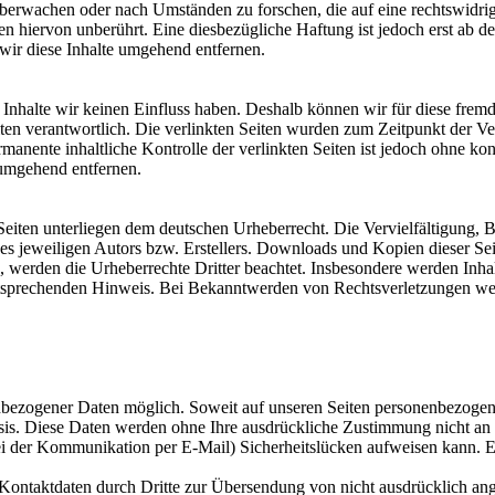
u überwachen oder nach Umständen zu forschen, die auf eine rechtswidri
 hiervon unberührt. Eine diesbezügliche Haftung ist jedoch erst ab d
ir diese Inhalte umgehend entfernen.
n Inhalte wir keinen Einfluss haben. Deshalb können wir für diese fre
 Seiten verantwortlich. Die verlinkten Seiten wurden zum Zeitpunkt der
manente inhaltliche Kontrolle der verlinkten Seiten ist jedoch ohne ko
umgehend entfernen.
n Seiten unterliegen dem deutschen Urheberrecht. Die Vervielfältigung,
 jeweiligen Autors bzw. Erstellers. Downloads und Kopien dieser Seite
n, werden die Urheberrechte Dritter beachtet. Insbesondere werden Inhal
tsprechenden Hinweis. Bei Bekanntwerden von Rechtsverletzungen wer
nbezogener Daten möglich. Soweit auf unseren Seiten personenbezogen
 Basis. Diese Daten werden ohne Ihre ausdrückliche Zustimmung nicht an
ei der Kommunikation per E-Mail) Sicherheitslücken aufweisen kann. Ei
ontaktdaten durch Dritte zur Übersendung von nicht ausdrücklich ang